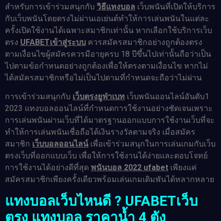
สำหรับการเข้าร่วมสนุกกับ
วิธีแทงบอล
เว็บพนันที่เปิดให้บริการ
กับเว็บพนันโดยตรงไม่ผ่านเอเย่นต์ทำให้การเล่นพนันในแต่ละ
ครั้งเปิดใช้งานได้เฉพาะสมาชิกเท่านั้น หากเลือกใช้บริการเว็บ
ตรง
UFABETเข้าสู่ระบบ
ควรสมัครสมาชิกอย่างถูกต้องตรง
ตามเงื่อนไขผู้สมัครควรมีอายุครบ 18 ปีขึ้นไปเท่านั้นถือว่าเป็น
ไปตามข้อกำหนดอย่างถูกต้องเพื่อให้ตรงตามเงื่อนไข หากไม่
ได้สมัครสมาชิกหรือไม่เป็นไปตามที่กำหนดจะถือว่าไม่ผ่าน
การเข้าร่วมสนุกกับ
เว็บตรงยูฟ่าเบท
เว็บพนันออนไลน์อันดับ1
2023 แทงบอลออนไลน์ที่กำหนดการใช้งานอย่างชัดเจนเพราะ
การเล่นพนันผ่านเว็บที่ได้มาตรฐานออกแบบการใช้งานเว็บที่จะ
ทำให้การเล่นพนันเชื่อถือได้เงินรางวัลตามจริง เมื่อสมัคร
สมาชิก
เว็บบอลออนไลน์
เพื่อเข้าร่วมสนุกในการเล่นเกมกับเว็บ
ตรงเว็บที่ออกแบบเว็บ เพื่อให้การใช้งานได้ง่ายและตอบโจทย์
การใช้งานได้อย่างดีที่สุด
พนันบอล 2022 ufabet
เพียงแค่
สมัครสมาชิกเพียงครั้งเดียวพร้อมเล่นเกมเดิมพันได้หลากหลาย
แทงบอลเว็บไหนดี ? UFABETเว็บ
ตรง แทงบอล ราคาน้ำ 4 ตัง