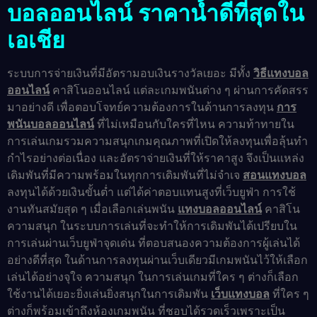
บอลออนไลน์ ราคาน้ำดีที่สุดใน
เอเชีย
ระบบการจ่ายเงินที่มีอัตรามอบเงินรางวัลเยอะ มีทั้ง
วิธีแทงบอล
ออนไลน์
คาสิโนออนไลน์ แต่ละเกมพนันต่าง ๆ ผ่านการคัดสรร
มาอย่างดี เพื่อตอบโจทย์ความต้องการในด้านการลงทุน
การ
พนันบอลออนไลน์
ที่ไม่เหมือนกับใครที่ไหน ความท้าทายใน
การเล่นเกมรวมความสนุกเกมคุณภาพที่เปิดให้ลงทุนเพื่อลุ้นทำ
กำไรอย่างต่อเนื่อง และอัตราจ่ายเงินที่ให้ราคาสูง จึงเป็นแหล่ง
เดิมพันที่มีความพร้อมในทุกการเดิมพันที่ไม่จำเจ
สอนแทงบอล
ลงทุนได้ด้วยเงินขั้นต่ำ แต่ได้ค่าตอบแทนสูงที่เว็บยูฟ่า การใช้
งานทันสมัยสุด ๆ เมื่อเลือกเล่นพนัน
แทงบอลออนไลน์
คาสิโน
ความสนุก ในระบบการเล่นที่จะทำให้การเดิมพันได้เปรียบใน
การเล่นผ่านเว็บยูฟ่าจุดเด่น ที่ตอบสนองความต้องการผู้เล่นได้
อย่างดีที่สุด ในด้านการลงทุนผ่านเว็บเดียวมีเกมพนันไว้ให้เลือก
เล่นได้อย่างจุใจ ความสนุก ในการเล่นเกมที่ใคร ๆ ต่างก็เลือก
ใช้งานได้เยอะยิ่งเล่นยิ่งสนุกในการเดิมพัน
เว็บแทงบอล
ที่ใคร ๆ
ต่างก็พร้อมเข้าถึงห้องเกมพนัน ที่ชอบได้รวดเร็วเพราะเป็น