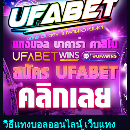
วิธีแทงบอลออนไลน์ เว็บแทง