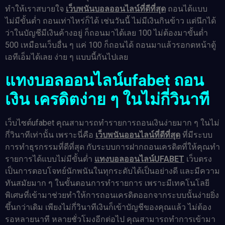
ทำให้เราสบายใจ
เว็บพนันบอลออนไลน์ที่ดีที่สุด
ถอนได้แบบ
ไม่มีขั้นต่ำ ถอนเท่าไหร่ก็ได้ เช่นวันนี้ ไม่มีเงินกินข้าว แต่นึกได้
ว่าในบัญชีมีเงินค้างอยู่ ก็ถอนมาได้เลย 100 ไม่ต้องมาขั้นต่ำ
500 เหมือนเว็บอื่น ๆ แค่ 100 ก็ถอนได้ ถอนมาแล้วรอกดหน้าตู้
เอทีเอ็มได้เลย ง่าย ๆ แบบนี้กันไปเลย
แทงบอลออนไลน์ufabet ถอน
เงิน เครดิตง่าย ๆ ในไม่กี่วินาที
เว็บไซต์ufabet คุณสามารถทำรายการถอนเงินง่ายมาก ๆ ในไม่
กี่วินาทีเท่านั้น เพราะนี่คือ
เว็บพนันออนไลน์ที่ดีที่สุด
ที่มีระบบ
การทำธุรกรรมที่ดีที่สุด กับระบบการฝากถอนเครดิตที่ให้คุณทำ
รายการได้แบบไม่มีขั้นต่ำ
แทงบอลออนไลน์UFABET
เว็บตรง
เป็นการตอบโจทย์นักพนันในทุกระดับได้เป็นอย่างดี และมีความ
ทันสมัยมาก ๆ ในขั้นตอนการทำรายการ เพราะมีเทคโนโลยี
พิเศษที่เข้ามาช่วยทำให้การถอนเครดิตออกจากระบบนั้นง่ายยิ่ง
ขึ้นกว่าเดิม เพียงไม่กี่วินาทีเงินก็เข้าบัญชีของคุณแล้ว ไม่ต้อง
รอหลายนาที หลายชั่วโมงอีกต่อไป คุณสามารถทำการเข้ามา