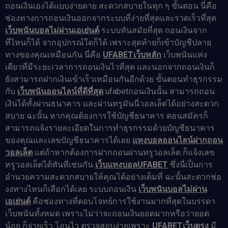
ถอนเงินเองได้แบบง่ายดาย สะดวกสบายในทุก ๆ ขั้นตอน นี่คือ
ช่องทางการถอนเงินออกจากระบบที่ง่ายที่สุดและรวดเร็วที่สุด
เว็บพนันบอลไม่ผ่านเอเย่นต์
ระบบทันสมัยที่สุด ถอนเงินจาก
ที่ไหนก็ได้ จากอุปกรณ์ใดก็ได้ เพราะสุดท้ายก็เข้าบัญชีปลาย
ทางของคุณเหมือนกัน นี่คือ
UFABETเว็บหลัก
เว็บพนันแห่ง
เดียวที่มีระยะเวลาการถอนเงินไวที่สุด และนอกจากถอนเงินก็
ยังสามารถฝากเงินเข้าเร็วเหมือนกันอีกด้วย ขั้นตอนทำธุรกรรม
กับ
เว็บพนันออนไลน์ที่ดีที่สุด
ufabetถอนเงินนั้น สามารถถอน
เงินได้ทั้งผ่านธนาคาร และผ่านทรูมันนี่วอลเล็ตได้อย่างสะดวก
สบาย ฉะนั้น หากคุณต้องการใช้บัญชีธนาคาร ตอนสมัครก็
สามารถแจ้งรายละเอียดในการทำธุรกรรมด้วยบัญชีธนาคาร
ของคุณและเลขบัญชีธนาคารได้เลย
แทงบอลออนไลน์ฝากถอน
วอลเล็ต
แต่ถ้าหากต้องการฝากถอนผ่านทรูวอลเล็ต ก็แจ้งเลข
ทรูวอลเล็ตได้ทันทีเช่นกัน
เว็บแทงบอลUFABET
ซึ่งนี่เป็นการ
อำนวยความสะดวกสบายให้คุณได้อย่างเต็มที่ ฉะนั้นสะดวกช่อ
งงทางไหนก็เลือกได้เลย ระบบถอนเงิน
เว็บพนันบอลไม่ผ่าน
เอเย่นต์
คือช่องทางที่ตอบโจทย์การใช้งานมากที่สุดในบรรดา
เว็บพนันทั้งหมด เพราะไม่ว่าจะถอนเงินยอดมากหรือว่ายอด
น้อย ก็จ่ายเร็ว โอนไว ตรวจสอบง่ายเพราะ
UFABETเว็บตรง
มี