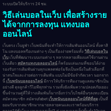
ระบบเปิดให้บริการ 24 ชม.
วิธีเล่นบอลในเว็บ เพื่อสร้างราย
ได้จากการลงทุน แทงบอล
ออนไลน์
เว็บตรง เว็บยูฟ่า เว็บพนันที่จะทำให้การเดิมพันออนไลน์ ทั้งคาสิ
โน แทงบอลหรือเกมต่าง ๆ เป็นเรื่องง่ายพร้อมทั้ง
วิธีเล่นบอลใน
เว็บ
เว็บที่พัฒนาระบบเกมต่าง ๆ หลากหลายเพียงแค่ใช้งานผ่าน
เว็บเดียว
สมัครแทงบอลออนไลน์
ก็พร้อมเล่นเกมที่ชอบได้ง่าย
รองรับการเดิมพันผ่านทุกแพลตฟอร์มจึงเป็นหนึ่งในตัวเลือกที่
น่าสนใจและง่ายต่อการเดิมพัน แบบไม่มีข้อจำกัดเวลา นอกจาก
นี้
เว็บพนันบอลออนไลน์
มีการให้บริการทีมงานดูแลสมาชิกเป็น
อย่างดี ดุจลูกค้าวีไอพีทุกท่าน รวมทั้งยังเพิ่มความปลอดภัยเยอะ
ขึ้นจำนวนคู่ที่ให้วางเดิมพันก็มากยิ่งกว่าเว็บไซต์อื่นๆลงทะเบียน
สมัครสมาชิก สมัครufabet
เว็บพนันบอลออนไลน์ที่ดีที่สุด
เป็นที่
ยอมรับจากสมาชิกมากมายหลายคนและเราพร้อมบริการ
ตลอด24ชั่วโมง แทงบอลสเต็ป2 คู่ แทงบอลสเต็ปขั้นต่ำ10บาท