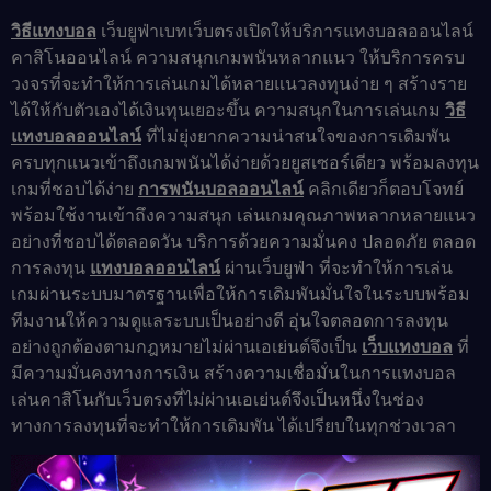
วิธีแทงบอล
เว็บยูฟ่าเบทเว็บตรงเปิดให้บริการแทงบอลออนไลน์
คาสิโนออนไลน์ ความสนุกเกมพนันหลากแนว ให้บริการครบ
วงจรที่จะทำให้การเล่นเกมได้หลายแนวลงทุนง่าย ๆ สร้างราย
ได้ให้กับตัวเองได้เงินทุนเยอะขึ้น ความสนุกในการเล่นเกม
วิธี
แทงบอลออนไลน์
ที่ไม่ยุ่งยากความน่าสนใจของการเดิมพัน
ครบทุกแนวเข้าถึงเกมพนันได้ง่ายด้วยยูสเซอร์เดียว พร้อมลงทุน
เกมที่ชอบได้ง่าย
การพนันบอลออนไลน์
คลิกเดียวก็ตอบโจทย์
พร้อมใช้งานเข้าถึงความสนุก เล่นเกมคุณภาพหลากหลายแนว
อย่างที่ชอบได้ตลอดวัน บริการด้วยความมั่นคง ปลอดภัย ตลอด
การลงทุน
แทงบอลออนไลน์
ผ่านเว็บยูฟ่า ที่จะทำให้การเล่น
เกมผ่านระบบมาตรฐานเพื่อให้การเดิมพันมั่นใจในระบบพร้อม
ทีมงานให้ความดูแลระบบเป็นอย่างดี อุ่นใจตลอดการลงทุน
อย่างถูกต้องตามกฎหมายไม่ผ่านเอเย่นต์จึงเป็น
เว็บแทงบอล
ที่
มีความมั่นคงทางการเงิน สร้างความเชื่อมั่นในการแทงบอล
เล่นคาสิโนกับเว็บตรงที่ไม่ผ่านเอเย่นต์จึงเป็นหนึ่งในช่อง
ทางการลงทุนที่จะทำให้การเดิมพัน ได้เปรียบในทุกช่วงเวลา