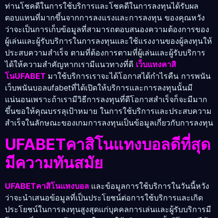
ท่านโชคดีในการใช้บริการและโชคดีในการลงทุนได้รับผล
ตอบแทนที่มากขึ้นจากการลงแรงและการลงทุน ของคุณหวัง
ว่าจะเป็นการเก็บข้อมูลที่สามารถตอบสนองความต้องการของ
ผู้เล่นและผู้รับบริการในการลงทุนและใช้แรงงานของผู้ลงทุนให้
ประสบความสำเร็จ ตามที่ต้องการตามที่ผู้เล่นและผู้รับบริการ
ได้ให้ความสำคัญหากเรามีแนวทางที่ดี
เว็บแทงคาสิ
โนUFABET
มาใช้บริการเราจะได้โอกาสได้กำไรคืน การพนัน
เว็บพนันบอลufabetที่ได้เปิดให้บริการและการลงทุนนั้นมี
แน่นอนเพราะถ้าเรามีวิธีการลงทุนที่ดีโอกาสสำเร็จก็จะมีมาก
ขึ้นขอให้คุณบรรลุเป้าหมาย ในการใช้บริการและประสบความ
สำเร็จในลักษณะของเกมการลงทุนเป็นข้อมูลเกี่ยวกับการลงทุน
UFABETคาสิโนแทงบอลดีที่สุด
มี
ความทันสมัย
UFABETคาสิโนแทงบอล
และข้อมูลการใช้บริการในวันนี้หวัง
ว่าจะนำเสนอข้อมูลที่เป็นประโยชน์ต่อการใช้บริการและเกิด
ประโยชน์ในการลงทุนสูงสุดแก่บุคคลการเล่นและผู้รับบริการมี