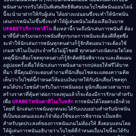
พนันสามารถรับได้เป็นพิเศษสิทธิพิเศษบนเว็บไซต์พนันออนไลน์
นี้จะนำมาฝากให้กับผู้เล่น ได้อย่างแน่นอนซึ่งจะทำให้นักพนัน
เล่นการพนันไม่ขึ้นซึ่งจะทำให้ผู้เล่นพนันไม่ต้องเสียเงินบาท
UFABETบริการคาสิโน
สิ่งเหล่านี้รวมถึงนักเล่นการพนันที่ ต้อง
มาที่นี่สำหรับเกมการพนันที่ทุกๆเกมการพนันจะต้องดีที่สุดซึ่ง
จะทำให้นักเล่นการพนันทุกคนต่างก็รู้จักคิดแผนว่าจะต้องใช้
เกมคาสิโนเป็นประจำหรือไม่ผู้โชคดี ทุกคนต่างถนัดเกมใดโดย
เหตุนี้นักเสี่ยงโชคทุกคนต่างก็รู้จักคิดพินิจพิจารณาและคิดแผน
อยู่บ่อยครั้งเพื่อให้นักเล่นการพนันสามารถปล่อยให้ฟรีได้บาท
ที่มา ที่นี่คุณมักจะตอบคำถามที่นักเสี่ยงโชคจะแสดงความคิด
เห็นว่าเว็บไซต์นี้กำหนดให้มอบเงินบาทให้กับนักเสี่ยงโชคทุก
คนได้ประโยชน์สำหรับในการพนันลอง ดูนักเสี่ยงดวงสามารถ
สร้างราคาที่คุ้มค่าต่อการลงทุนแล้วก็จะต้องมีการรักษาสำหรับ
เพื่อ
UFABETพนันคาสิโนเว็บหลัก
การพนันได้โดยตรงอีกด้วย
โดยที่ นักเล่นการพนันทุกคนจะได้รับแบบอย่างสำหรับนักพนัน
ที่เป็นของตนเองและก็จำต้องใช้ของการพิจารณาเป็นหลัก
สำหรับจุดประสงค์ของการพนันเกมไม่ต้องให้ สิ่งตอบแทนโดย
ให้ผู้เล่นการพนันอธิบายว่าเว็บไซต์ที่กำหนดเงื่อนไขนี้จะได้รับ