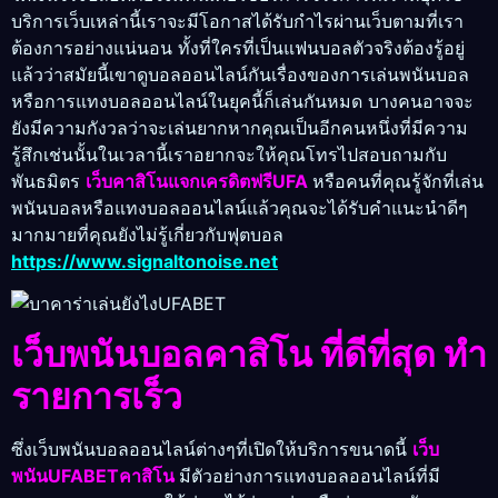
บริการเว็บเหล่านี้เราจะมีโอกาสได้รับกำไรผ่านเว็บตามที่เรา
ต้องการอย่างแน่นอน ทั้งที่ใครที่เป็นแฟนบอลตัวจริงต้องรู้อยู่
แล้วว่าสมัยนี้เขาดูบอลออนไลน์กันเรื่องของการเล่นพนันบอล
หรือการแทงบอลออนไลน์ในยุคนี้ก็เล่นกันหมด บางคนอาจจะ
ยังมีความกังวลว่าจะเล่นยากหากคุณเป็นอีกคนหนึ่งที่มีความ
รู้สึกเช่นนั้นในเวลานี้เราอยากจะให้คุณโทรไปสอบถามกับ
พันธมิตร
เว็บคาสิโนแจกเครดิตฟรีUFA
หรือคนที่คุณรู้จักที่เล่น
พนันบอลหรือแทงบอลออนไลน์แล้วคุณจะได้รับคำแนะนำดีๆ
มากมายที่คุณยังไม่รู้เกี่ยวกับฟุตบอล
https://www.signaltonoise.net
เว็บพนันบอลคาสิโน ที่ดีที่สุด
ทำ
รายการเร็ว
ซึ่งเว็บพนันบอลออนไลน์ต่างๆที่เปิดให้บริการขนาดนี้
เว็บ
พนันUFABETคาสิโน
มีตัวอย่างการแทงบอลออนไลน์ที่มี