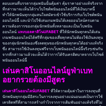
ตอบแทนที่บรรดากลุ่มพนันนั้นคุ้มค่า คุ้มราคาอย่างแท้จริงจาก
ที่กล่าวมาจะเห็นได้ว่าเว็บไซต์พนันออนไลน์ที่ให้เงินบาทนี้
ทำให้นักพนันทุกกลุ่มสนใจสมัครเข้าใช้บริการกับเว็บไซต์พนัน
ออนไลน์นี้ และนำไปใช้เล่นเกมพนันได้เลยออนไลน์ครบตาม
ความต้องการของกลุ่มนักพนันทั้งหลายและเป็นเว็บพนัน
ออนไลน์
แทงบอลคาสิโนUFABET
ที่ให้นักพนันทุกคนได้เล่น
เกมพนันออนไลน์ได้ฟรีที่กลุ่มของเสี่ยทุกคนไม่ต้องใช้เงินลงทุน
ของกลุ่มนักพนันเองซึ่งลดทุนของนักพนันทุกคนได้อย่างแท้จริง
ซึ่ง สามารถใช้เงินลงทุนฟรีจากเว็บพนันออนไลน์นี้จริงๆเช่นกัน
จากที่กล่าวมาแล้วจะเห็นได้ว่าการได้รับเครดิตบาทจากเว็บไซต์
พนันออนไลน์นี้
เล่นคาสิโนออนไลน์ยูฟ่าเบท
อยากรวยต้องมีสูตร
เล่นคาสิโนออนไลน์UFABET
ที่ให้ความคุ้มค่าในการลงทุนที่
นักพนันทุกกลุ่มมีอิสระในการลงทุนอย่างแน่นอนแต่เป็นการใช้
เครดิตฟรีที่สามารถสร้างกำไรจากการเดิมพันอย่างแท้จริงที่ไม่