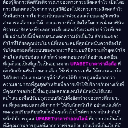
ต้องรู้จักการคิดพินิจพิจารณาช่องทางการผลิตผลกำไร เป็นโดย
การเลือกตกลงใจจากการดูสถิติย้อนไปจังหวะการผลิตผลกำไร
นั้นมีอย่างมากไม่ว่าจะเป็นบอลลำพังบอลสเต็ปบอลคู่นักพนัน
สามารถเลือกมองได้ จากตารางที่เว็บจัดให้โดยการนำมาพินิจ
พิจารณาจังหวะที่จะลดการเสี่ยงและก็จังหวะสร้างกำไรที่ยอด
เยี่ยมผ่านเว็บนี้เพื่อตอบสนองต่อความจำเป็นใน ลักษณะของ
กำไรที่ได้ผลคุณประโยชน์ที่เหมาะสมที่สุดนักพนันควรต้องได้
รับโดยตลอดทั้งระบบของพวกเราคือระบบที่มีความล้ำยุคเข้าใจ
ง่ายไม่สลับซับซ้อน แล้วก็สร้างผลตอบแทนได้อย่างยอดเยี่ยม
ที่สุดก็เลยเป็นที่ถูกใจเป็นอย่างมาก
UFABETบาคาร่ามือถือ
ที่
เด็กนักเรียนพันโดยมากเลือกใช้บริการรวมทั้ง ให้ความเอาใจ
ใส่กับทางเว็บเยอะมากๆที่กำลังจะได้รับการดูแลที่มากกว่า
ความสามารถที่สูงสุดสำหรับเพื่อการเข้าใช้บริการกับทางเว็บที่
มีคุณภาพอย่างนี้ ที่จะดูแลผลตอบแทนให้นักพนันได้แบบ
สม่ำเสมอเพื่อปรับปรุงระบบถัดไปทั้งยังสร้างช่องทางที่เหมาะ
สมที่สุดผลตอบแทนที่มากกว่าให้กับนักพนันได้ อย่างแน่แท้ถ้า
ทดลองเปรียบเทียบกับเว็บอื่นๆแล้วเว็บไซต์พวกเราเป็นลำดับที่
หนึ่งที่มีการดูแล
UFABETบาคาร่าออนไลน์
ที่มากกว่าเป็นเว็บ
ที่มีคุณภาพการดูแลที่มากกว่าพร้อมด้วย เป็นเว็บที่เป็นเว็บที่มี