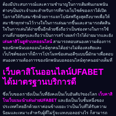
ต้องมีประสบการณ์และความชำนาญในการเดิมพันเกมพนัน
ต่างๆเป็นประจำและสำหรับการที่ทางเว็บไซต์ของเราได้เปิด
โอกาสให้กับสมาชิกด้วยการแจกโบนัสฟรีสูงสุดถึงบาทเพื่อให้
สมาชิกทุกท่านไว้วางใจในการเล่นมากขึ้นและสามารถตัดสิน
ใจในการเล่นได้ง่ายขึ้นอีกด้วยซึ่งถือว่าเป็นช่องทางในการใช้
งานที่ง่ายสุดๆและถือว่าเป็นการสร้างผลกำไรได้ง่ายมากและยัง
เล่นคาสิโนยูฟ่าเบทออนไลน์
สามารถตอบสนองความต้องการ
ของนักพนันบอลออนไลน์ทุกคนได้อย่างไม่ต้องสงสัยและ
เว็บไซต์ของเราก็มีการโปรโมทข้อเสนอดีๆแบบนี้มักมาเพื่อตอบ
สนองความต้องการของนักพนันบอลออนไลน์ทุกคนอย่างเต็มที่
เว็บคาสิโนออนไลน์UFABET
ได้มาตรฐานบริการดี
ซึ่งเว็บของเรายังเป็นเว็บที่ยังคงเป็นเว็บอันดับ1ของโลก
เว็บคาสิ
โนเว็บแนะนำเล่นง่ายUFABET
และยังเป็นเว็บชั้นหนึ่งของ
ประเทศไทยอีกด้วยเราค่อนข้างเยอะว่าเป็นเว็บที่ได้รับความ
นิยมและเหมาะสำหรับผู้ที่ไม่รู้จะแทงบอลอย่างไร ก็สามารถ