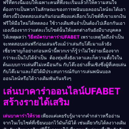
ฟรีที่ตรงนี้มอบให้เฉพาะคนที่พึ่งจะเริ่มแล้วก็ให้ความสนใจ
ต้องการเป็นพวกในลักษณะของการพนันบอลออนไลน์จะได้เอา
ที่ตรงนี้ไปทดสอบเล่นกันก่อนเพียงแค่เลือกเว็บไซต์ที่เขาแจกเงิน
ฟรีให้มือใหม่ได้ทดลอง ใช้วางเดิมพันจำเป็นต้องไปเลือกกันเอา
เองเนื่องจากว่าแต่ละเว็บไซต์นั้นให้แตกต่างกันยังมีบางบุคคล
ไห้เหตุผลว่า
วิธีสมัครบาคาร่าUFABET
เพราะเหตุใดถึงจำเป็น
จะทดสอบเล่นฟรีก่อนเล่นจริงแม้ว่าเล่นกับโต๊ะมาแล้วยัง
เชี่ยวชาญก็อย่างก่อนหน้านี้พวกเราก็รู้ว่าไม่ใช่ง่ายเนื่องจาก
กว่าจะเป็นไปได้จำเป็น ต้องทุ่มทั้งยังเวลาและก็ความตั้งใจใน
ต้นแบบการเล่นที่ไม่เหมือนกัน กับโต๊ะอย่างสิ้นเชิงซึ่งผู้ที่เคยเล่น
กับโต๊ะมาและก็มิได้มีประสบการณ์กับการเล่นพนันบอล
ออนไลน์หรือได้วางเดิมพันกันจริงๆ
เล่นบาคาร่าออนไลน์UFABET
สร้างรายได้เสริม
เล่นบาคาร่าให้รวย
เพียงแค่เคยรับรู้มาจากคำกล่าวหรืออ่าน
จากในเว็บไซต์ที่เขียนบอกไว้มันก็มิได้ เช่นเดียวกับได้ลงวางเดิม