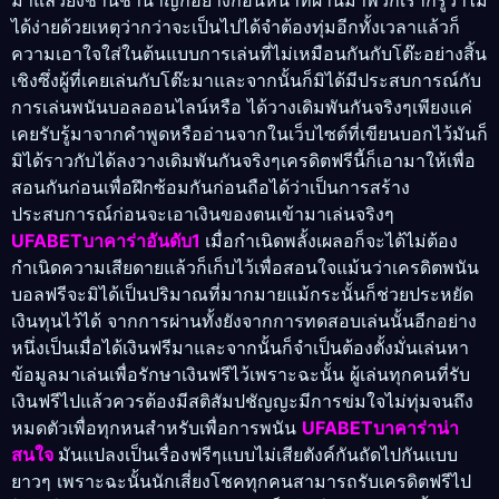
มาแล้วยังชำนิชำนาญก็อย่างก่อนหน้าที่ผ่านมาพวกเราก็รู้ว่าไม่
ได้ง่ายด้วยเหตุว่ากว่าจะเป็นไปได้จำต้องทุ่มอีกทั้งเวลาแล้วก็
ความเอาใจใส่ในต้นแบบการเล่นที่ไม่เหมือนกันกับโต๊ะอย่างสิ้น
เชิงซึ่งผู้ที่เคยเล่นกับโต๊ะมาและจากนั้นก็มิได้มีประสบการณ์กับ
การเล่นพนันบอลออนไลน์หรือ ได้วางเดิมพันกันจริงๆเพียงแค่
เคยรับรู้มาจากคำพูดหรืออ่านจากในเว็บไซต์ที่เขียนบอกไว้มันก็
มิได้ราวกับได้ลงวางเดิมพันกันจริงๆเครดิตฟรีนี้ก็เอามาให้เพื่อ
สอนกันก่อนเพื่อฝึกซ้อมกันก่อนถือได้ว่าเป็นการสร้าง
ประสบการณ์ก่อนจะเอาเงินของตนเข้ามาเล่นจริงๆ
UFABET
บาคาร่าอันดับ1
เมื่อกำเนิดพลั้งเผลอก็จะได้ไม่ต้อง
กำเนิดความเสียดายแล้วก็เก็บไว้เพื่อสอนใจแม้นว่าเครดิตพนัน
บอลฟรีจะมิได้เป็นปริมาณที่มากมายแม้กระนั้นก็ช่วยประหยัด
เงินทุนไว้ได้ จากการผ่านทั้งยังจากการทดสอบเล่นนั้นอีกอย่าง
หนึ่งเป็นเมื่อได้เงินฟรีมาและจากนั้นก็จำเป็นต้องตั้งมั่นเล่นหา
ข้อมูลมาเล่นเพื่อรักษาเงินฟรีไว้เพราะฉะนั้น ผู้เล่นทุกคนที่รับ
เงินฟรีไปแล้วควรต้องมีสติสัมปชัญญะมีการข่มใจไม่ทุ่มจนถึง
หมดตัวเพื่อทุกหนสำหรับเพื่อการพนัน
UFABET
บาคาร่าน่า
สนใจ
มันแปลงเป็นเรื่องฟรีๆแบบไม่เสียตังค์กันถัดไปกันแบบ
ยาวๆ เพราะฉะนั้นนักเสี่ยงโชคทุกคนสามารถรับเครดิตฟรีไป