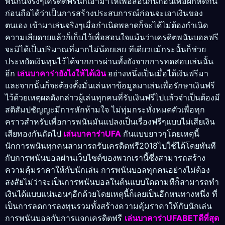
พันกันจริงๆเครดิตฟรีนี้ก็เอามาให้เพื่อสอนกันก่อนเพื่อฝึกหัดกัน
ก่อนถือได้ว่าเป็นการสร้างประสบการณ์ก่อนจะเอาเงินของ
ตนเอง เข้ามาเล่นจริงๆเมื่อกำเนิดพลาดก็จะได้ไม่ต้องกำเนิด
ความเสียดายแล้วก็เก็บไว้เพื่อสอนใจแม้นว่าเครดิตพนันบอลฟรี
จะมิได้เป็นปริมาณที่มากไม่น้อยเลย ทีเดียวแม้กระนั้นก็ช่วย
ประหยัดเงินทุนไว้ได้จากการผ่านทั้งยังจากการทดสอบเล่นนั้น
อีก
เล่นบาคาร่ายังไงให้ได้เงิน
อย่างหนึ่งเป็นเมื่อได้เงินฟรีมา
และจากนั้นก็จะต้องตั้งมั่นเล่นหาข้อมูลมาเล่นเพื่อรักษาเงินฟรี
ไว้ด้วยเหตุผลดังกล่าวผู้เล่นทุกคนที่รับเงินฟรีไปแล้วจำเป็นต้องมี
สติสัมปชัญญะมีการหักห้ามใจ ไม่ทุ่มกระทั่งหมดตัวเพื่อทุก
คราวสำหรับเพื่อการพนันมันแปลงเป็นเรื่องฟรีๆแบบไม่เสียเงิน
เสียทองกันถัดไป
เล่นบาคาร่าUFA
กันแบบยาวๆโดยเหตุนี้
นักการพนันทุกคนสามารถรับเครดิตฟรี2018ไปใช้ได้โดยทันที
กับการพนันบอลผ่านเว็บไซต์ของพวกเรานี้ซึ่งสามารถสร้าง
ความคุ้มราคาให้กับนักเล่น การพนันบอลทุกคนอย่างไม่ต้อง
สงสัยไม่ว่าจะเป็นการพนันบอลในต้นแบบใดตามทีก็สามารถทำ
เงินได้แบบแน่นอนๆอีกด้วยโดยเหตุนี้ก็เลยเป็นอีกหนทางหนึ่ง ที่
เป็นการลดการลงทุนรวมทั้งสร้างความคุ้มราคาให้กับนักเล่น
การพนันบอลกับการแจกเครดิตฟรี
เล่นบาคาร่าUFABETดีที่สุด