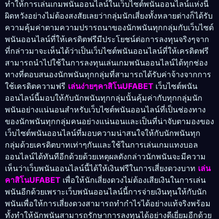
ทำให้การเล่นเกมพนันออนไลน์ในเว็บไซต์พนันออนไลน์แห่งนี้
ผิดหวังอย่างไม่ต้องสงสัยเลยว่ากลุ่มนักเสี่ยงทั้งหลายต่างก็ได้รับ
ความคุ้มค่าตามความปรารถนาของนักพนันทุกกลุ่มกับเว็บไซต์
พนันออนไลน์ที่ให้เครดิตฟรีมีประโยชน์ต่อการลงทุนจริงๆจาก
ที่กล่าวมาจะเห็นได้ว่าเป็นเว็บไซต์พนันออนไลน์ที่ให้เครดิตฟรี
สามารถนำไปใช้ในการลงทุนเล่นเกมพนันออนไลน์ได้ทุกช่อง
ทางที่ตอบสนองนักพนันทุกกลุ่มที่สามารถได้รับค่าจ้างจากการ
ใช้เครดิตความฟรี
เล่นง่ายๆคาสิโนUFABET
เว็บไซต์พนัน
ออนไลน์นี้มอบให้กับนักพนันทุกกลุ่มนั้นคุ้มค่ากับทุกกลุ่มนัก
พนันอย่างแน่นอนสำหรับเว็บไซต์พนันออนไลน์ที่เป็นช่องทาง
ของนักพนันทุกกลุ่มคนอย่างแน่นอนและเป็นที่น่าจับตามองของ
เว็บไซต์พนันออนไลน์ที่มอบความน่าสนใจให้กับนักพนันทุก
กลุ่มด้วยเครดิตบาทเท่าๆกันและใช้ในการเล่นเกมแทงบอล
ออนไลน์ได้ทันทีอีกด้วยด้วยเหตุผลดังกล่าวนักพนันจะมีความ
เห็นว่าเว็บพนันออนไลน์นี้ได้ให้เงินฟรีในการเสี่ยงดวงบาท
เล่น
คาสิโนUFABET
เพื่อให้นักเสี่ยงดวงไม่ต้องเสียเงินในการเล่น
พนันอีกด้วยเพราะเว็บพนันออนไลน์นี้การจ่ายเงินทุนให้กับนัก
พนันเพื่อให้การเสี่ยงดวงสามารถทำกำไรได้อย่างแท้จริงพร้อม
ทั้งทำให้นักพนันสามารถรักษาการลงทุนได้อย่างดีเยี่ยมอีกด้วย