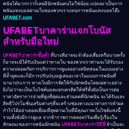
พนันได้มากกว่าก็เลยมีนักพนันคนไม่ใช่น้อย แปลงมาเป็นการ
พนันแทงบอลผ่านเว็บของพวกเราแทนการพนันแทงบอลโต๊ะ
UFABET.com
UFABETบาคาร่าแจกโบนัส
สำหรับมือใหม่
UFABETบาคาร่าขั้นต่ำ
ที่บางทีอาจจะจำต้องเสี่ยงหรือบางครั้ง
ก็อาจจะมิได้รับเงินแต่ว่าทางเว็บ ของพวกเราท่านจะได้รับรอง
ความปลอดภัยการบริการการดูแลอย่างสนิทสนมในแบบอย่าง
ที่ล้ำยุคและก็มีการปรับปรุงอยู่เสมอเวลาในแบบการพนันที่
นานาประการ ทางเว็บมีการจัดให้กับนักพนันโดยเฉพาะอย่าง
ยิ่งไม่ว่าจะเป็นเว็บไซต์บอลแจกเครดิตให้ฟรีทั้งยังเป็นการต่อ
ราคาอัตราการจ่ายที่สูงที่สุดและส่วนลดที่นักพนัน จะได้รับและ
สิทธิโปรโมชั่นเสริมต่างๆที่จะสร้างช่องทางแนวทางการทำผล
กำไรได้อย่างยอดเยี่ยมที่สุดผ่านเว็บที่มีคุณภาพเว็บไซต์แห่งนี้
รวมทั้งยังมีการดูแล จากข้าราชการตลอด1วันเพื่อรู้เรื่องใน
ลักษณะของการพนันนักพนัน
UFABETบาคาร่าบิกินี่
จำเป็นจะ