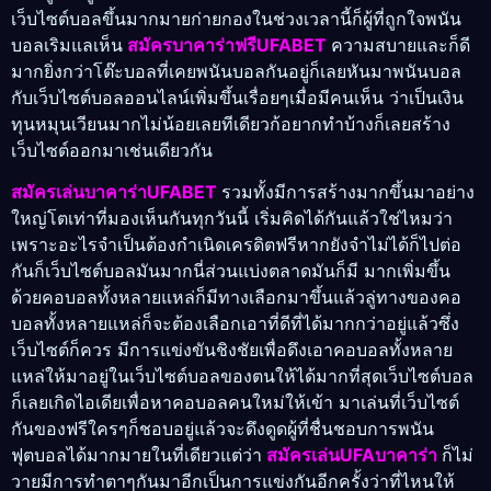
เว็บไซต์บอลขึ้นมากมายก่ายกองในช่วงเวลานี้ก็ผู้ที่ถูกใจพนัน
บอลเริมแลเห็น
สมัครบาคาร่าฟรีUFABET
ความสบายและก็ดี
มากยิ่งกว่าโต๊ะบอลที่เคยพนันบอลกันอยู่ก็เลยหันมาพนันบอล
กับเว็บไซต์บอลออนไลน์เพิ่มขึ้นเรื่อยๆเมื่อมีคนเห็น ว่าเป็นเงิน
ทุนหมุนเวียนมากไม่น้อยเลยทีเดียวก้อยากทำบ้างก็เลยสร้าง
เว็บไซต์ออกมาเช่นเดียวกัน
สมัครเล่นบาคาร่าUFABET
รวมทั้งมีการสร้างมากขึ้นมาอย่าง
ใหญ่โตเท่าที่มองเห็นกันทุกวันนี้ เริ่มคิดได้กันแล้วใช่ไหมว่า
เพราะอะไรจำเป็นต้องกำเนิดเครดิตฟรีหากยังจำไม่ได้ก็ไปต่อ
กันก็เว็บไซต์บอลมันมากนี่ส่วนแบ่งตลาดมันก็มี มากเพิ่มขึ้น
ด้วยคอบอลทั้งหลายแหล่ก็มีทางเลือกมาขึ้นแล้วลู่ทางของคอ
บอลทั้งหลายแหล่ก็จะต้องเลือกเอาที่ดีที่ได้มากกว่าอยู่แล้วซึ่ง
เว็บไซต์ก็ควร มีการแข่งขันชิงชัยเพื่อดึงเอาคอบอลทั้งหลาย
แหล่ให้มาอยู่ในเว็บไซต์บอลของตนให้ได้มากที่สุดเว็บไซต์บอล
ก็เลยเกิดไอเดียเพื่อหาคอบอลคนใหม่ให้เข้า มาเล่นที่เว็บไซต์
กันของฟรีใครๆก็ชอบอยู่แล้วจะดึงดูดผู้ที่ชื่นชอบการพนัน
ฟุตบอลได้มากมายในที่เดียวแต่ว่า
สมัครเล่นUFAบาคาร่า
ก็ไม่
วายมีการทำตาๆกันมาอีกเป็นการแข่งกันอีกครั้งว่าที่ไหนให้